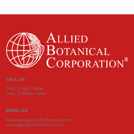
CALL US
(+63 2) 8911-0836
(+63 2) 8646-4894
EMAIL US
business@alliedbotanical.com
sales@alliedbotanical.com